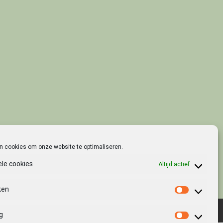
en cookies om onze website te optimaliseren.
ele cookies
Altijd actief
ken
Statistie
Site by
Growl
g
Marketin