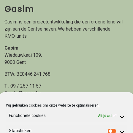
Gasim
Gasim is een projectontwikkeling die een groene long wil
zijn aan de Gentse haven. We hebben verschillende
KMO-units.
Gasim
Wiedauwkaai 109,
9000 Gent
BTW: BE0446.241.768
T : 09 / 257 11 57
E :
info@gasim.be
Wij gebruiken cookies om onze website te optimaliseren.
Home
Functionele cookies
Altijd actief
Project
Locatie en mobiliteit
Statistieken