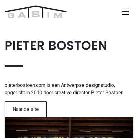
Skip to content
Main Navigation
PIETER BOSTOEN
pieterbostoen.com is een Antwerpse designstudio,
opgericht in 2010 door creative director Pieter Bostoen.
Naar de site