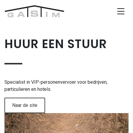
Skip to content
Main Navigation
HUUR EEN STUUR
Specialist in VIP-personenvervoer voor bedrijven,
particulieren en hotels.
Naar de site