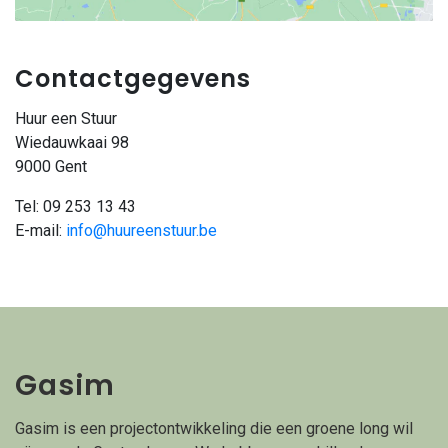
Contactgegevens
Huur een Stuur
Wiedauwkaai 98
9000 Gent
Tel: 09 253 13 43
E-mail:
info@huureenstuur.be
Gasim
Gasim is een projectontwikkeling die een groene long wil