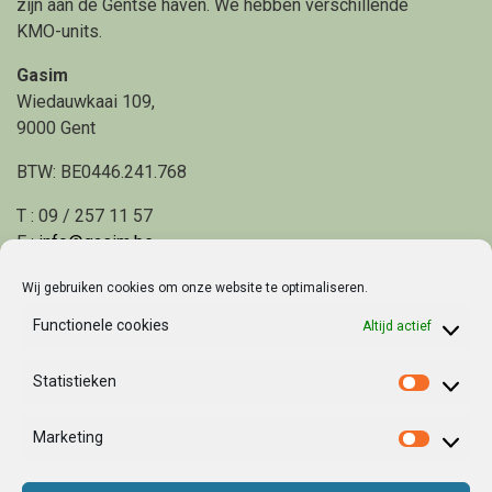
zijn aan de Gentse haven. We hebben verschillende
KMO-units.
Gasim
Wiedauwkaai 109,
9000 Gent
BTW: BE0446.241.768
T : 09 / 257 11 57
E :
info@gasim.be
Wij gebruiken cookies om onze website te optimaliseren.
Home
Functionele cookies
Altijd actief
Project
Locatie en mobiliteit
Statistieken
Statisti
Geschiedenis
Marketing
Residenten
Marketi
Masterplan